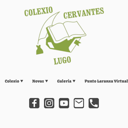
Colexio
Novas
Galería
Punto Laranxa Virtual