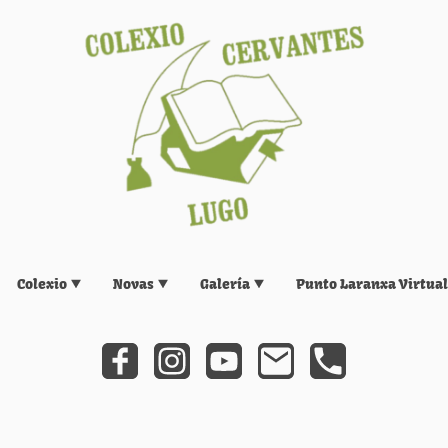
Colexio
Novas
Galería
Punto Laranxa Virtual